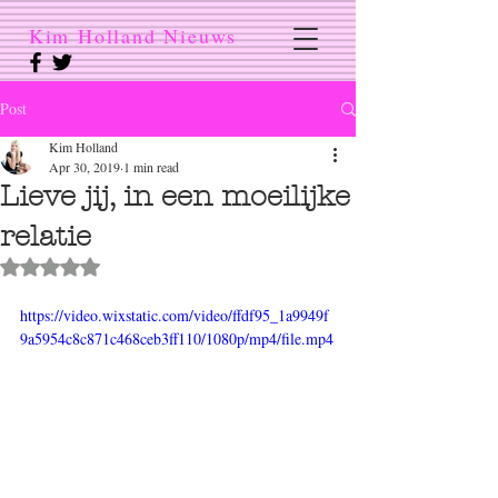
Kim Holland Nieuws
Post
Kim Holland
Apr 30, 2019
1 min read
Lieve jij, in een moeilijke
relatie
Rated NaN out of 5 stars.
https://video.wixstatic.com/video/ffdf95_1a9949f
9a5954c8c871c468ceb3ff110/1080p/mp4/file.mp4