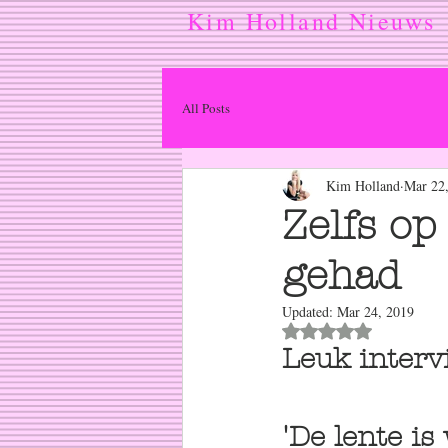
Kim Holland Nieuws
All Posts
Kim Holland
Mar 22
Zelfs op
gehad
Updated:
Mar 24, 2019
Rated NaN out of 5
Leuk interv
'De lente i