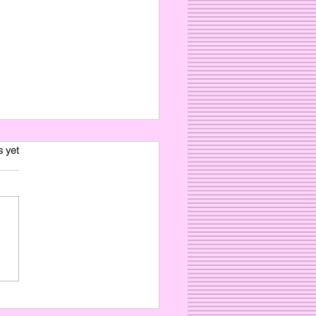
s yet
ls about filming with
 Holland