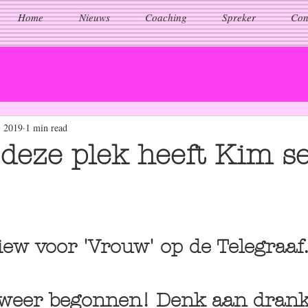
Home
Nieuws
Coaching
Spreker
Con
, 2019
1 min read
 deze plek heeft Kim s
 stars.
iew voor 'Vrouw' op de Telegraaf.
s weer begonnen! Denk aan drank