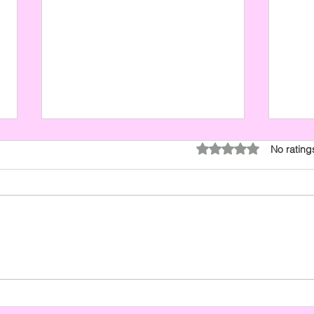
Rated 0 out of 5 stars.
No rating
Models speak out: working
Mode
with Kim Holland on set
Kim
(updated)