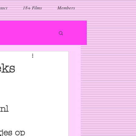
tact
18+ Films
Members
eks
nl
jes op 