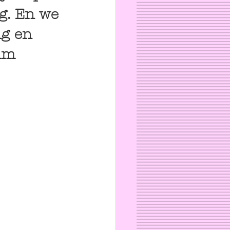
g. En we 
g en 
im 